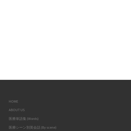
HOME
ABOUT US
医療単語集 (Words)
医療シーン別英会話 (By scene)