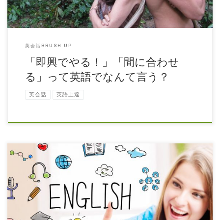
英会話BRUSH UP
「即興でやる！」「間に合わせ
る」って英語でなんて言う？
英会話
英語上達
文法後回し！の学習法 プリモ英語・スペイン語教室の生徒さんのほと
んどは週に 1回コースですが、毎週一回だけではあっても、 必ず教室に
来て、普段使わない英語を話す […]