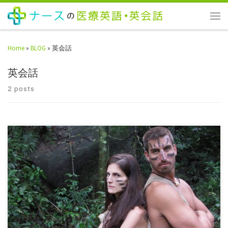
Home
»
BLOG
»
英会話
英会話
2 posts
こんにちは！ エドワードです。 僕の大好きな番組の一つに、
Discovery ChannelのThe Nakedというショーがあります。チャレンジャ
ーな見知らぬ […]