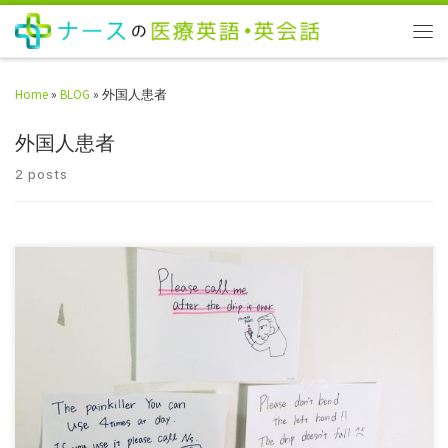
Home
»
BLOG
»
外国人患者
外国人患者
2 posts
数年前、入院時に看護師さんが病室用に描いてくれた絵 都内有名病院
にお勤めの大橋さんと佐野さんに外国人患者さんのお世話をした経験
をお話していだきました。 ⇒外国人 […]