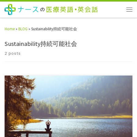
Home
»
BLOG
»
Sustainability持続可能社会
Sustainability持続可能社会
2 posts
統合的な身体と心の健康、そしてHappinessを目指す 最近では日本でも
英語のまま「ウェルネス＝Wellness」という言葉を聞くようになりまし
た。 そもそも […]