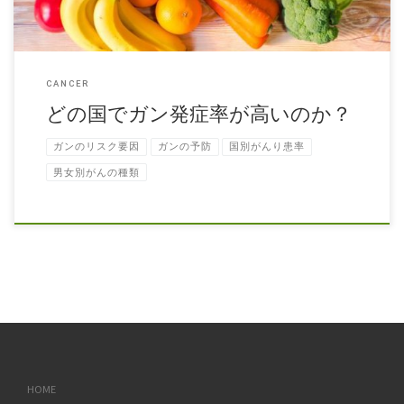
CANCER
どの国でガン発症率が高いのか？
ガンのリスク要因
ガンの予防
国別がんり患率
男女別がんの種類
HOME