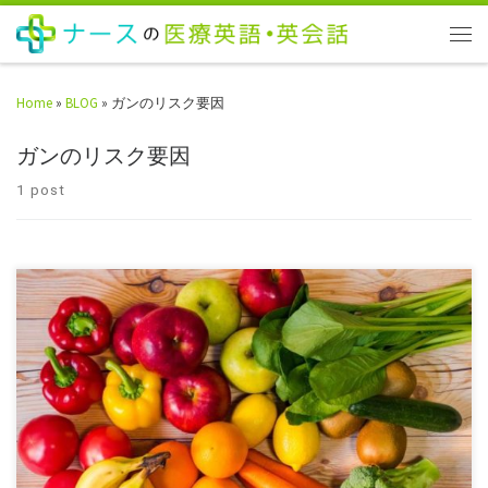
Home
»
BLOG
»
ガンのリスク要因
ガンのリスク要因
1 post
日本で多いガン、男女別（2018年り患予想数ー国立がん研究センタ
ー） ちょっと調べものをしていて、アメリカは肺がんでの死亡が多い
というような記述が […]