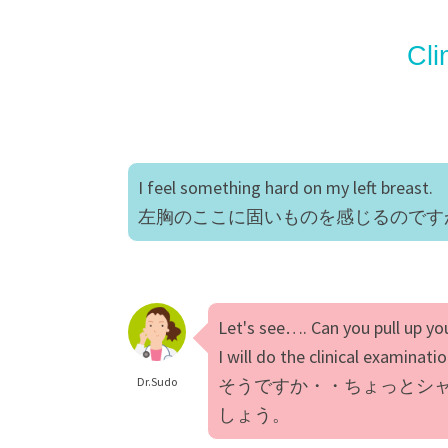
Cli
I feel something hard on my left breast.
左胸のここに固いものを感じるのです
Let's see…. Can you pull up yo
I will do the clinical examinatio
Dr.Sudo
そうですか・・ちょっとシ
しょう。