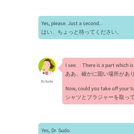
Yes, please. Just a second...
はい、ちょっと待ってください。
I see. There is a part which is a
ああ、確かに固い場所があ
Dr.Sudo
Now, could you take off your t
シャツとブラジャーを取っ
Yes, Dr. Sudo.