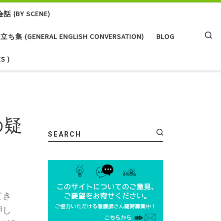
(BY SCENE)
Searc
(GENERAL ENGLISH CONVERSATION)
BLOG
S )
の疑
SEARCH
てき
押し