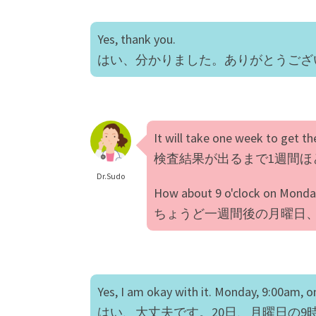
Yes, thank you.
はい、分かりました。ありがとうござ
It will take one week to get t
検査結果が出るまで1週間
Dr.Sudo
How about 9 o'clock on Monda
ちょうど一週間後の月曜日、
Yes, I am okay with it. Monday, 9:00am, o
はい、大丈夫です。20日、月曜日の9