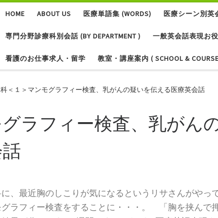
HOME
ABOUT US
医療単語集 (WORDS)
医療シーン別英会話 
専門分野診療科別会話 (BY DEPARTMENT )
一般英会話表現お役立ち集 
看護のお仕事求人・留学
教室・講座案内 ( SCHOOL & COURSE
腺科＜１＞マンモグラフィー検査、乳がんの疑いを伝える医療英会話
モグラフィー検査、乳がん
会話
科に、最近胸のしこりが気になるというリサさんがやっ
モグラフィー検査をすることに・・・。 「胸を挟んで