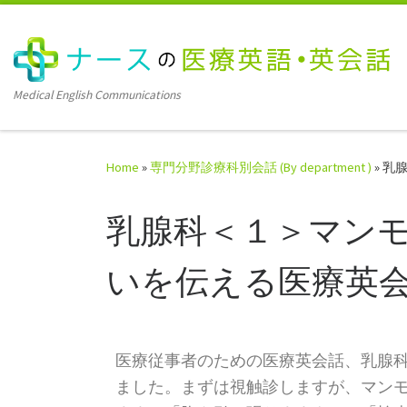
Medical English Communications
Home
»
専門分野診療科別会話 (By department )
»
乳
乳腺科＜１＞マン
いを伝える医療英
医療従事者のための医療英会話、乳腺
ました。まずは視触診しますが、マン