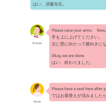
はい、須藤先生。
Please raise your arms. Now, 
手を上に上げてください。
Dr.Sudo
次に壁に向かって横向きに
Okay, we are done.
はい、終わりました。
Please have a seat here after y
ではお着替えが済みました
Nurse